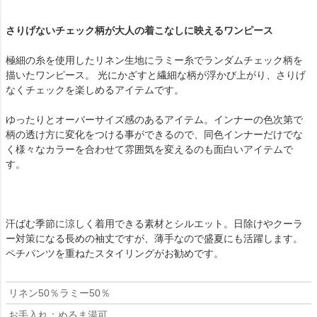
さりげないチェック柄が大人の着こなしに映えるワンピース
極細の糸を使用したリネン生地にラミー糸でランダムチェック柄を
描いたワンピース。 光にかざすと繊細な柄が浮かび上がり、さりげ
なくチェックを楽しめるアイテムです。
ゆったりとオーバーサイズ感のあるアイテム。インナーの色次第で
柄の透け方に変化をつける事ができるので、同色インナーだけでな
く様々なカラーを合わせて雰囲気を変えるのも面白いアイテムで
す。
汗ばむ季節に涼しく着用できる素材とシルエット。日除けやクーラ
ー対策になる長めの袖丈ですが、薄手なので盛夏にも活躍します。
ペチパンツを重ねたスタイリングがお勧めです。
リネン50％ラミー50％
お手入れ：ぬるま湯可