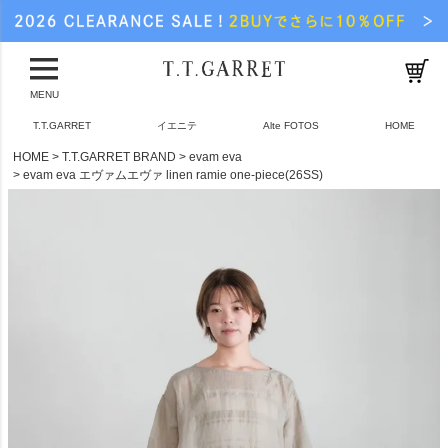
MENU
T.T.GARRET
イエニテ
Alte FOTOS
HOME
HOME
T.T.GARRET BRAND
evam eva
evam eva エヴァムエヴァ linen ramie one-piece(26SS)