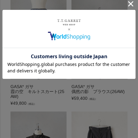
GASA* ガサ
GASA* ガサ
霞の空 キルトスカート(25
偶然の影 ブラウス(26AW)
AW)
¥
59,400
（税込）
¥
49,800
（税込）