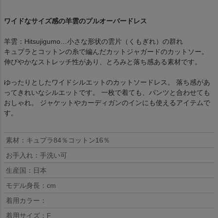
ワイドなサイズ感の羊雲のプルオーバードレス
羊雲：Hitsujigumo…小さな形状の雲片（くもぎれ）の群れ
キュプラとコットンの糸で編んだカットジャガードのカットソー。
伸びやかなストレッチ性があり、とろみと落ち感ある素材です。
ゆったりとしたワイドシルエットのカットソードレス。 落ち感があ
ってきれいなシルエットです。 一枚で着ても、パンツと合わせても
おしゃれ。 ジャケットやカーディガンのインにも使えるアイテムで
す。
素材：キュプラ84％コットン16％
お手入れ：手洗い可
生産国：日本
モデル身長：cm
着用カラー：
着用サイズ：F