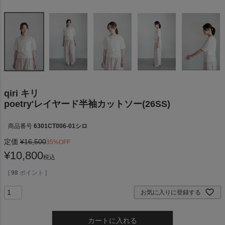
qiri キリ
poetry'レイヤード半袖カットソー(26SS)
商品番号
6301CT006-01シロ
定価
¥
16,500
35%OFF
¥
10,800
税込
[
98
ポイント ]
お気に入りに登録する
カートに入れる