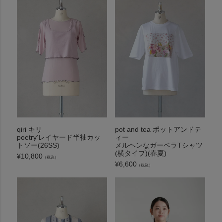
qiri キリ
pot and tea ポットアンドテ
poetry'レイヤード半袖カッ
ィー
トソー(26SS)
メルヘンなガーベラTシャツ
(横タイプ)(春夏)
¥
10,800
（税込）
¥
6,600
（税込）