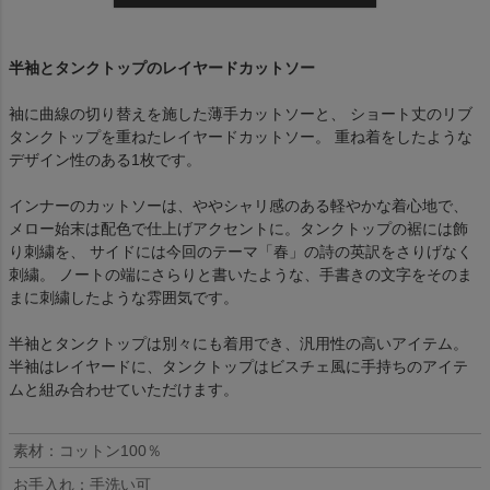
半袖とタンクトップのレイヤードカットソー
袖に曲線の切り替えを施した薄手カットソーと、 ショート丈のリブ
タンクトップを重ねたレイヤードカットソー。 重ね着をしたような
デザイン性のある1枚です。
インナーのカットソーは、ややシャリ感のある軽やかな着心地で、
メロー始末は配色で仕上げアクセントに。タンクトップの裾には飾
り刺繍を、 サイドには今回のテーマ「春」の詩の英訳をさりげなく
刺繍。 ノートの端にさらりと書いたような、手書きの文字をそのま
まに刺繍したような雰囲気です。
半袖とタンクトップは別々にも着用でき、汎用性の高いアイテム。
半袖はレイヤードに、タンクトップはビスチェ風に手持ちのアイテ
ムと組み合わせていただけます。
素材：コットン100％
お手入れ：手洗い可