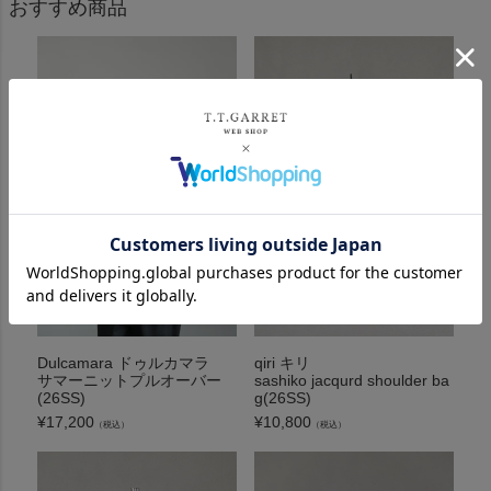
おすすめ商品
Dulcamara ドゥルカマラ
qiri キリ
サマーニットプルオーバー
sashiko jacqurd shoulder ba
(26SS)
g(26SS)
¥
17,200
¥
10,800
（税込）
（税込）