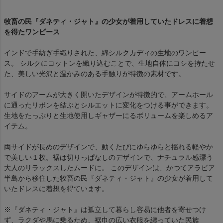
牧畜の民『ダネティ・ジャト』の少女が着用していたドレスに着想
を得たワンピース
インドで手紡ぎ手織りされた、綿シルクカディの生地のワンピー
ス。 シルクにコットンを織り込むことで、生地自体にコシを持たせ
た、美しい光沢と温かみのある手触りが特徴の素材です。
サイドのアームが大きく開いたデザインが特徴的で、アームホール
に通ったリボンを結ぶとシルエットに変化をつける事ができます。
生地をたっぷりと生地使用しギャザーにるボリュームを楽しめるア
イテム。
両サイドが長めのデザインで、動くたびにゆらゆらと揺れる軽やか
で美しい１枚。裾は切りっぱなしのデザインで、ナチュラル感漂う
大人のリラックスしたムードに。 このデザインは、かつてアラビア
半島から移住した牧畜の民『ダネティ・ジャト』の少女が着用して
いたドレスに着想を得ています。
※『ダネティ・ジャト』は孤立して暮らし容易に他者を寄せつけ
ず、ラクダや馬に乗るため、裾巾の広い衣服を纏っていた民族