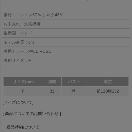
素材：コットン57％ シルク43％
お手入れ：洗濯機可
生産国：インド
モデル身長：cm
着用カラー：PALE ROSE
着用サイズ：F
サイズ(cm)
肩幅
バスト
着丈
F
32
ﾌﾘｰ
前120横132
[サイズについて]
[ 商品についてのお問い合わせ ]
・返品特約について