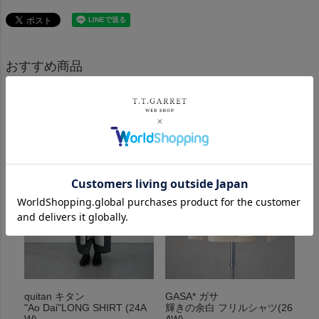
おすすめ商品
quitan キタン
GASA* ガサ
"Ao Dai"LONG SHIRT (24A
輝きの余白 フリルシャツ(26
W)
AW)