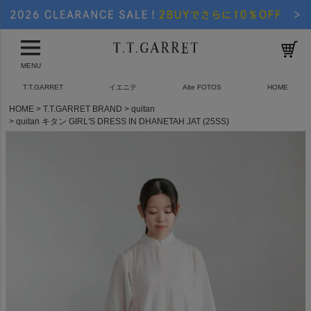
MENU
T.T.GARRET
イエニテ
Alte FOTOS
HOME
HOME
T.T.GARRET BRAND
quitan
quitan キタン GIRL'S DRESS IN DHANETAH JAT (25SS)