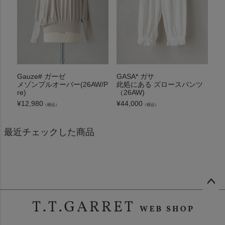
Gauze# ガーゼ
GASA* ガサ
メゾンプルオーバー(26AW/P
此処にある ズロースパンツ
re)
（26AW)
¥
12,980
¥
44,000
（税込）
（税込）
最近チェックした商品
ペー
ジト
ップ