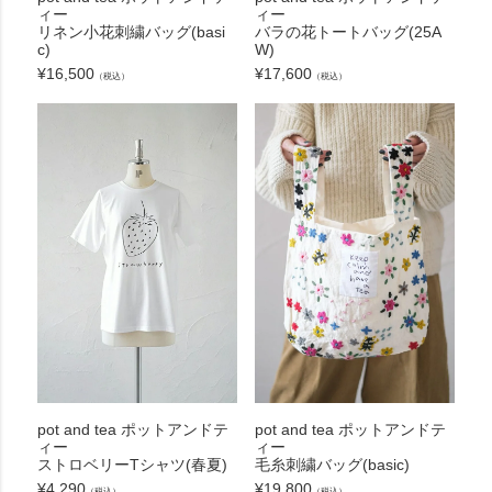
ィー
ィー
リネン小花刺繍バッグ(basi
バラの花トートバッグ(25A
c)
W)
¥
16,500
¥
17,600
（税込）
（税込）
pot and tea ポットアンドテ
pot and tea ポットアンドテ
ィー
ィー
ストロベリーTシャツ(春夏)
毛糸刺繍バッグ(basic)
¥
4,290
¥
19,800
（税込）
（税込）