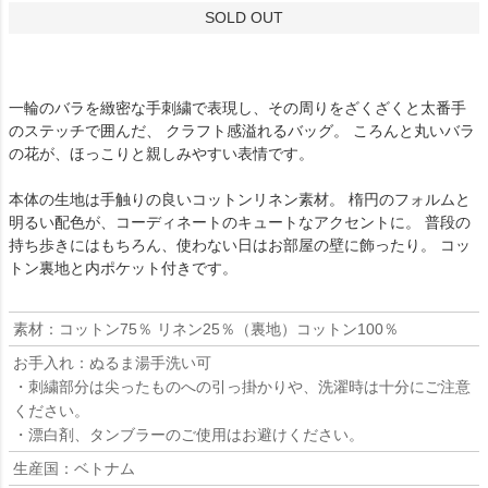
SOLD OUT
一輪のバラを緻密な手刺繍で表現し、その周りをざくざくと太番手
のステッチで囲んだ、 クラフト感溢れるバッグ。 ころんと丸いバラ
の花が、ほっこりと親しみやすい表情です。
本体の生地は手触りの良いコットンリネン素材。 楕円のフォルムと
明るい配色が、コーディネートのキュートなアクセントに。 普段の
持ち歩きにはもちろん、使わない日はお部屋の壁に飾ったり。 コッ
トン裏地と内ポケット付きです。
素材：コットン75％ リネン25％（裏地）コットン100％
お手入れ：ぬるま湯手洗い可
・刺繍部分は尖ったものへの引っ掛かりや、洗濯時は十分にご注意
ください。
・漂白剤、タンブラーのご使用はお避けください。
生産国：ベトナム