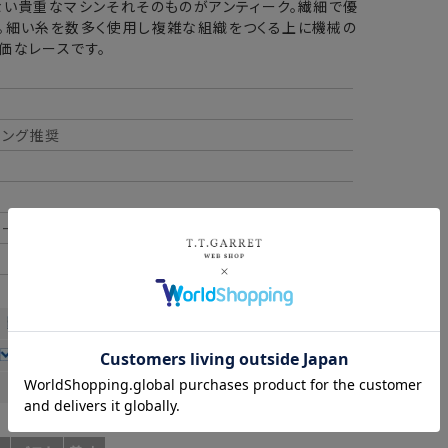
ない貴重なマシンそれそのものがアンティーク。繊細で優
。細い糸を数多く使用し複雑な組織をつくる上に機械の
価なレースです。
ニング推奨
ルー
やや厚手
普通
やや薄手
薄手
ややゆるめ
普通
やや細め
細め
ややあり
なし