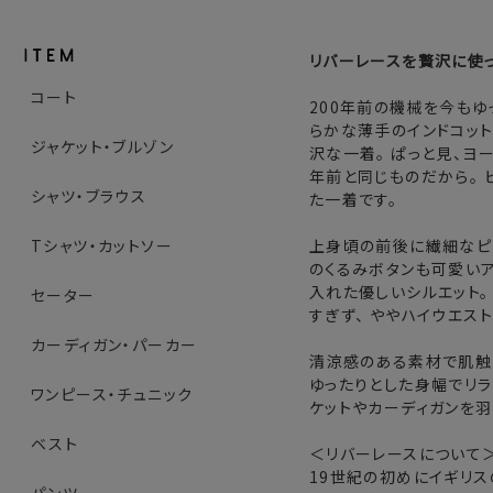
リバーレースを贅沢に使
コート
200年前の機械を今もゆ
らかな薄手のインドコット
ジャケット・ブルゾン
沢な一着。 ぱっと見、ヨ
年前と同じものだから。 
シャツ・ブラウス
た一着です。
上身頃の前後に繊細なピ
Tシャツ・カットソー
のくるみボタンも可愛いア
入れた優しいシルエット。
セーター
すぎず、 ややハイウエス
カーディガン・パーカー
清涼感のある素材で肌触
ゆったりとした身幅でリラ
ワンピース・チュニック
ケットやカーディガンを羽
ベスト
＜リバーレースについて
19世紀の初めにイギリ