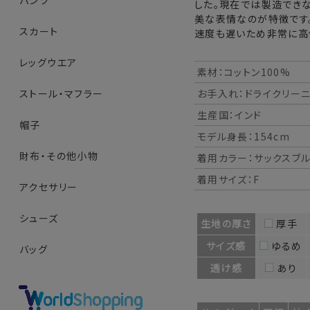
パンツ
した。現在では製造でき
美な表情なのが特徴です
スカート
速度も遅いため非常に高
レッグウエア
素材：コットン100%
お手入れ：ドライクリー
ストール・マフラー
生産国：インド
帽子
モデル身長：154cm
財布・その他小物
着用カラー：サックスブ
着用サイズ：F
アクセサリー
シューズ
生地の厚さ
厚手
サイズ感
ゆるめ
バッグ
透け感
あり