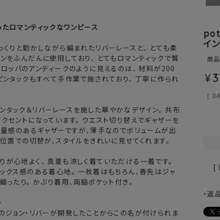
ったロマンティックなワンピース
po
イン
っくりと動かしながら編まれたリバーレースと、 とても柔
ンをふんだんに使用しており、 とてもロマンティックで贅
商
ーロッパのアンティークのように見えるのは、 材料が200
¥
3
ピンタックもすべて手作業で施されており、 丁寧に作られ
[
3
ンタック＆リバーレースを施した華やかなデザイン。 共布
クセントになっています。 ウエスト切り替えでギャザーを
 量感のあるギャザーですが、薄手なのでボリュームが出
ト位置での切替が、スタイルをきれいに見せてくれます。
りが心地よく、 真夏も涼しく着ていただける一着です。
[
ックス感のある着心地。 一枚着はもちろん、春先はジャ
織ったり。 かぶり着用、両脇ポケット付き。
・返
＞
スのジョン・リバーが開発したことからこの名が付けられま