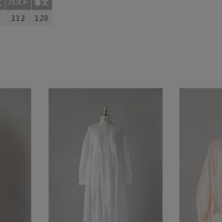
丈
バスト
着丈
112
120