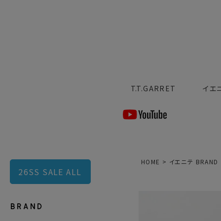
T.T.GARRET
イエ
HOME
イエニテ BRAND
26SS SALE ALL