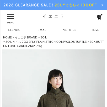
MENU
T.T.GARRET
イエニテ
Alte FOTOS
HOME
HOME
イエニテ BRAND
SOIL
SOIL ソイル 7GG 2PLY PLAIN STITCH COTSWOLDS TURTLE NECK BUTT
ON LONG CARDIGAN(25AW)