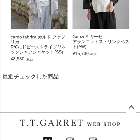
Gauze# ガーゼ
cardo fabrica カルド ファブ
アランニットストリングベス
リカ
ト(AW)
R/C/Lドビーストライプ Vネ
ックシャツジャケット(SS)
¥
15,730
（税込）
¥
8,580
（税込）
最近チェックした商品
ペー
ジト
ップ
へ