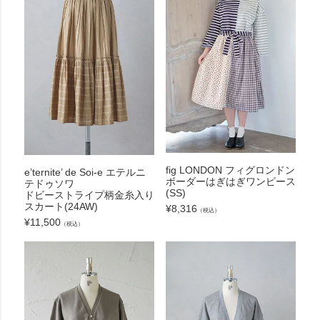
fig LONDON フィグロンドン
e’ternite’ de Soi-e エテルニ
ボーダーはぎはぎワンピース
テドゥソワ
(SS)
ドビーストライプ柄金糸入り
スカート(24AW)
¥
8,316
（税込）
¥
11,500
（税込）