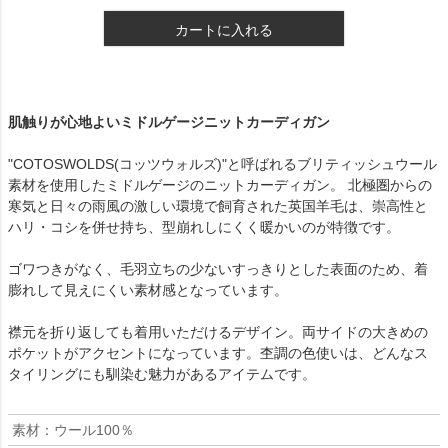
カートに入れる
肌触りが心地よいミドルゲージニットカーディガン
"COTOSWOLDS(コッツウォルズ)"と呼ばれるブリティッシュウール
素材を使用したミドルゲージのニットカーディガン。 北極圏からの
寒気と日々の雨風の激しい環境で飼育された英国羊毛は、崇高性と
ハリ・コシを併せ持ち、型崩れしにくく暖かいのが特徴です。
ゴワつきがなく、毛羽立ちの少ないすっきりとした表面のため、着
膨れして見えにくい素材感となっています。
襟元を折り返しても着用いただけるデザイン。両サイドの大きめの
ポケットがアクセントになっています。杢調の色使いは、どんなス
タイリングにも馴染む魅力があるアイテムです。
素材：ウール100％