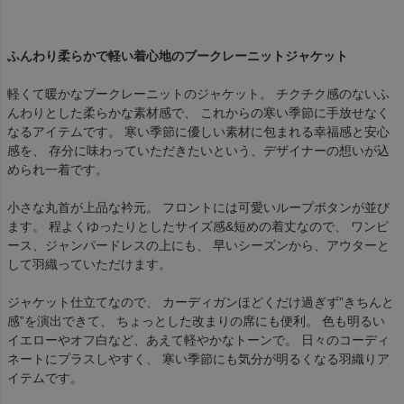
ふんわり柔らかで軽い着心地のブークレーニットジャケット
軽くて暖かなブークレーニットのジャケット。 チクチク感のないふ
んわりとした柔らかな素材感で、 これからの寒い季節に手放せなく
なるアイテムです。 寒い季節に優しい素材に包まれる幸福感と安心
感を、 存分に味わっていただきたいという、デザイナーの想いが込
められ一着です。
小さな丸首が上品な衿元。 フロントには可愛いループボタンが並び
ます。 程よくゆったりとしたサイズ感&短めの着丈なので、 ワンピ
ース、ジャンパードレスの上にも、 早いシーズンから、アウターと
して羽織っていただけます。
ジャケット仕立てなので、 カーディガンほどくだけ過ぎず”きちんと
感”を演出できて、 ちょっとした改まりの席にも便利。 色も明るい
イエローやオフ白など、あえて軽やかなトーンで。 日々のコーディ
ネートにプラスしやすく、 寒い季節にも気分が明るくなる羽織りア
イテムです。