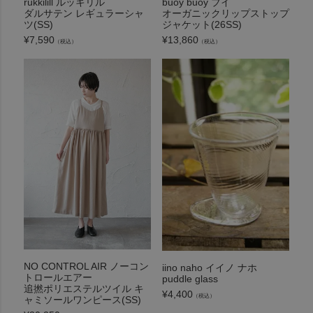
rukkilill ルッキリル
buoy buoy ブイ
ダルサテン レギュラーシャ
オーガニックリップストップ
ツ(SS)
ジャケット(26SS)
¥
7,590
¥
13,860
（税込）
（税込）
NO CONTROL AIR ノーコン
iino naho イイノ ナホ
トロールエアー
puddle glass
追撚ポリエステルツイル キ
¥
4,400
（税込）
ャミソールワンピース(SS)