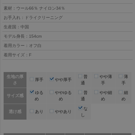
素材：ウール66％ ナイロン34％
お手入れ：ドライクリーニング
生産国：中国
モデル身長：154cm
着用カラー：オフ白
着用サイズ：F
生地の厚
普
やや薄
薄
厚手
やや厚手
さ
通
手
手
ゆる
ややゆる
普
やや細
細
サイズ感
め
め
通
め
め
な
透け感
あり
ややあり
し