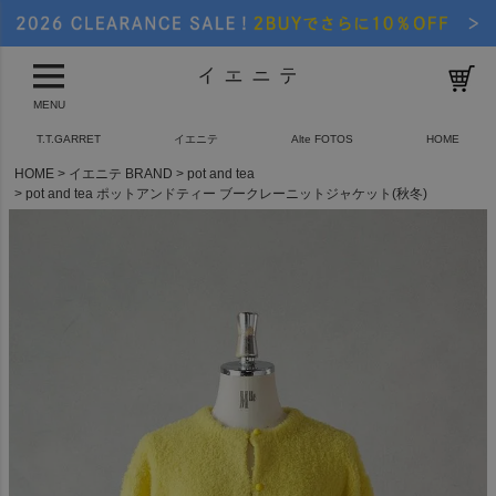
MENU
T.T.GARRET
イエニテ
Alte FOTOS
HOME
HOME
イエニテ BRAND
pot and tea
pot and tea ポットアンドティー ブークレーニットジャケット(秋冬)