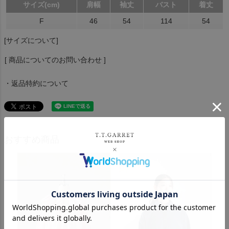
サイズ(cm)
肩幅
袖丈
バスト
着丈
F
46
54
114
54
[サイズについて]
[ 商品についてのお問い合わせ ]
・返品特約について
おすすめ商品