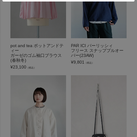
pot and tea ポットアンドテ
PAR ICI パーリッシィ
ィー
フリース スナッププルオー
ガーゼのゴム袖口ブラウス
バー(23AW)
(春秋冬)
¥
9,801
（税込）
¥
23,100
（税込）