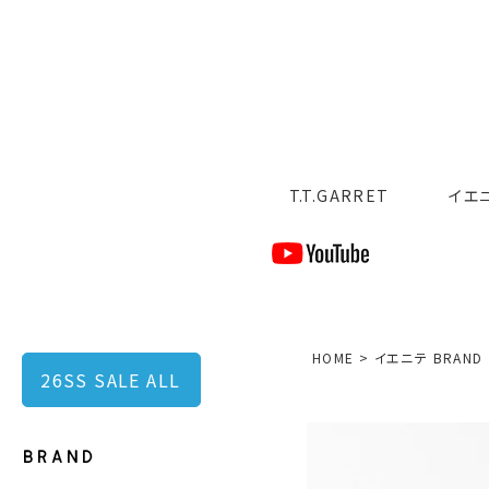
T.T.GARRET
イエ
HOME
イエニテ BRAND
26SS SALE ALL