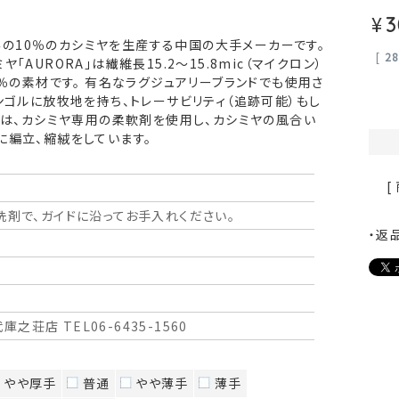
¥
3
全世界の10％のカシミヤを生産する中国の大手メーカーです。
[
2
「AURORA」は繊維長15.2～15.8mic（マイクロン）
0％の素材です。 有名なラグジュアリーブランドでも使用さ
ンゴルに放牧地を持ち、トレーサビリティ（追跡可能）もし
では、カシミヤ専用の柔軟剤を使用し、カシミヤの風合い
に編立、縮絨をしています。
[
洗剤で、ガイドに沿ってお手入れください。
・返
庫之荘店 TEL06-6435-1560
やや厚手
普通
やや薄手
薄手