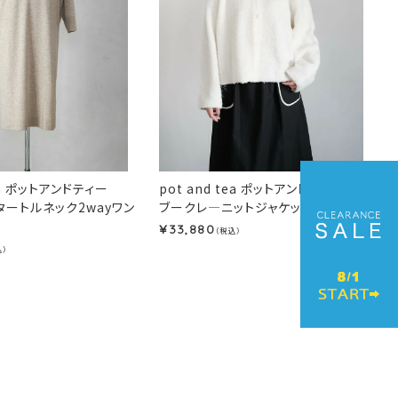
pot and tea ポットアンドティー
tea ポットアンドティー
ブークレ―ニットジャケット(秋冬)
タートルネック2wayワン
33,880
¥
（税込）
込）