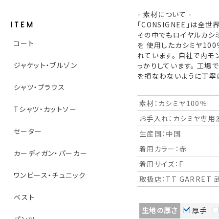
- 素材について -
「CONSIGNEE」は
その中でもロイヤルカシミヤ
コート
を 使用したカシミヤ10
れています。 自社で内モ
ジャケット・ブルゾン
っかりしています。 工場
を損なわないように丁寧
シャツ・ブラウス
素材：カシミヤ100％
Tシャツ・カットソー
お手入れ：カシミヤ専用
セーター
生産国：中国
着用カラー：赤
カーディガン・パーカー
着用サイズ：F
ワンピース・チュニック
取扱店：TT GARRET 武
ベスト
生地の厚さ
厚手