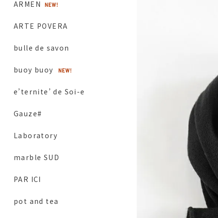
ARMEN
ARTE POVERA
bulle de savon
buoy buoy
e’ternite’ de Soi-e
Gauze#
Laboratory
marble SUD
PAR ICI
pot and tea