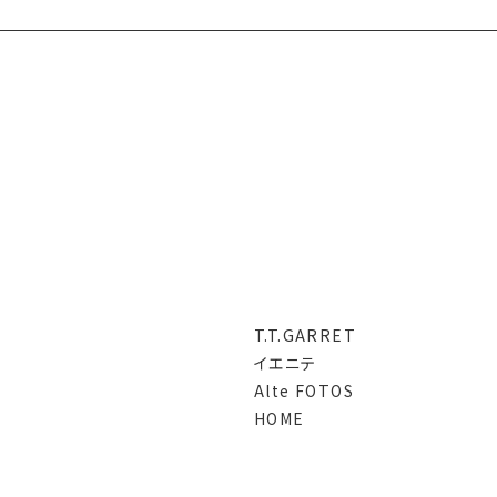
T.T.GARRET
イエニテ
Alte FOTOS
HOME