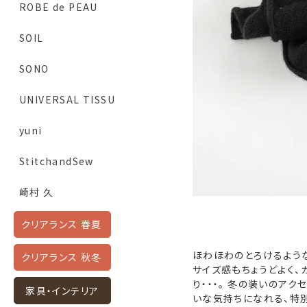
ROBE de PEAU
SOIL
SONO
UNIVERSAL TISSU
yuni
StitchandSew
崎村 久
クリアランス 春夏
ほわほわのとろけるような
クリアランス 秋冬
サイズ感もちょうどよく、
り・・・。 冬の装いのア
家具・インテリア
いな気持ちになれる、特