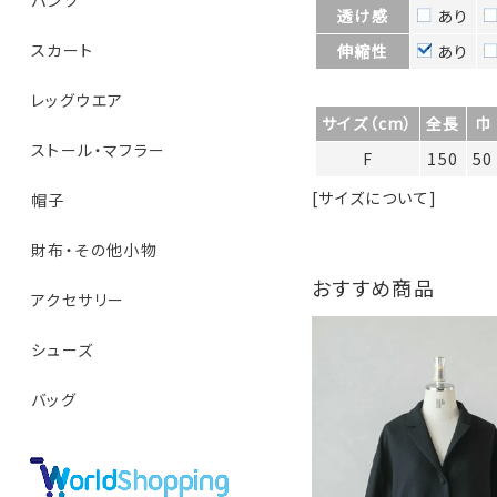
パンツ
透け感
あり
スカート
伸縮性
あり
レッグウエア
サイズ（cm）
全長
巾
ストール・マフラー
F
150
50
[サイズについて]
帽子
財布・その他小物
おすすめ商品
アクセサリー
シューズ
バッグ