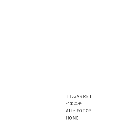
T.T.GARRET
イエニテ
Alte FOTOS
HOME