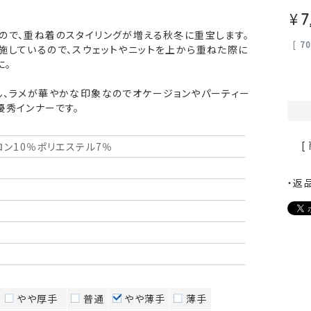
¥
7
ので、重ね着のスタイリングが増える秋冬に重宝します。
[
7
施しているので、スウェットやニットを上から重ねた際に
に。
ん、ラメが華やかな印象なのでオケージョンやパーティー
優秀インナーです。
[
ロン10％ポリエステル7％
・返
やや厚手
普通
やや薄手
薄手