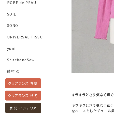
ROBE de PEAU
SOIL
SONO
UNIVERSAL TISSU
yuni
StitchandSew
崎村 久
クリアランス 春夏
キラキラとさり気なく輝
クリアランス 秋冬
キラキラとさり気なく輝く
家具・インテリア
をベースとしたチュール