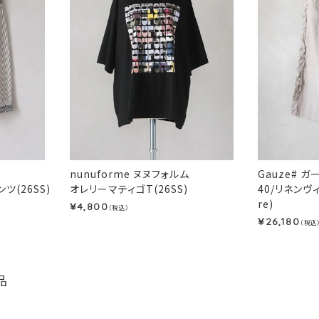
ム
nunuforme ヌヌフォルム
Gauze# ガ
(26SS)
オレリーマティゴT(26SS)
40/リネンヴ
re)
4,800
¥
（税込）
26,180
¥
（税込
品