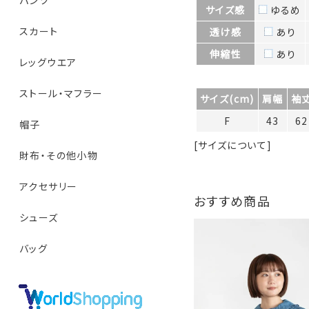
パンツ
サイズ感
ゆるめ
スカート
透け感
あり
伸縮性
あり
レッグウエア
ストール・マフラー
サイズ(cm)
肩幅
袖
F
43
62
帽子
[サイズについて]
財布・その他小物
アクセサリー
おすすめ商品
シューズ
バッグ