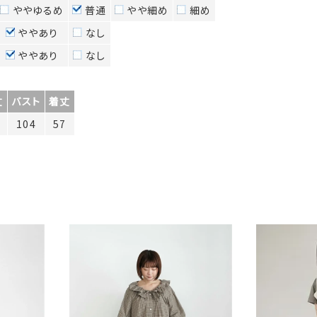
ややゆるめ
普通
やや細め
細め
ややあり
なし
ややあり
なし
丈
バスト
着丈
104
57