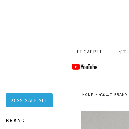
T.T.GARRET
イエ
HOME
イエニテ BRAND
26SS SALE ALL