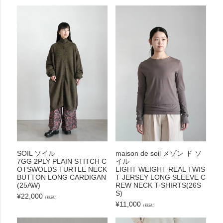
SOIL ソイル
maison de soil メゾン ド ソ
7GG 2PLY PLAIN STITCH C
イル
OTSWOLDS TURTLE NECK
LIGHT WEIGHT REAL TWIS
BUTTON LONG CARDIGAN
T JERSEY LONG SLEEVE C
(25AW)
REW NECK T-SHIRTS(26S
S)
¥
22,000
（税込）
¥
11,000
（税込）