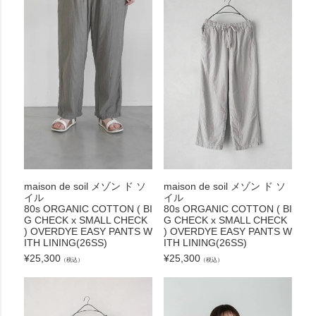
maison de soil メゾン ド ソ
maison de soil メゾン ド ソ
イル
イル
80s ORGANIC COTTON ( BI
80s ORGANIC COTTON ( BI
G CHECK x SMALL CHECK
G CHECK x SMALL CHECK
) OVERDYE EASY PANTS W
) OVERDYE EASY PANTS W
ITH LINING(26SS)
ITH LINING(26SS)
¥
25,300
¥
25,300
（税込）
（税込）