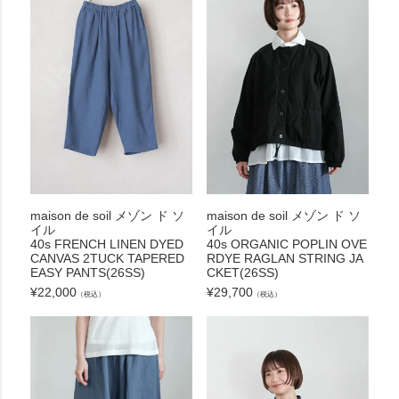
maison de soil メゾン ド ソ
maison de soil メゾン ド ソ
イル
イル
40s FRENCH LINEN DYED
40s ORGANIC POPLIN OVE
CANVAS 2TUCK TAPERED
RDYE RAGLAN STRING JA
EASY PANTS(26SS)
CKET(26SS)
¥
22,000
¥
29,700
（税込）
（税込）