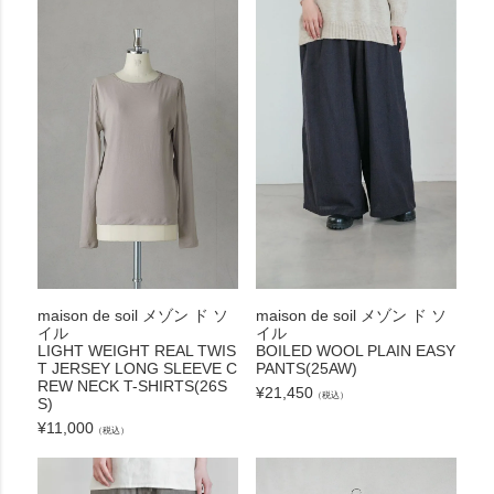
maison de soil メゾン ド ソ
maison de soil メゾン ド ソ
イル
イル
LIGHT WEIGHT REAL TWIS
BOILED WOOL PLAIN EASY
T JERSEY LONG SLEEVE C
PANTS(25AW)
REW NECK T-SHIRTS(26S
¥
21,450
（税込）
S)
¥
11,000
（税込）