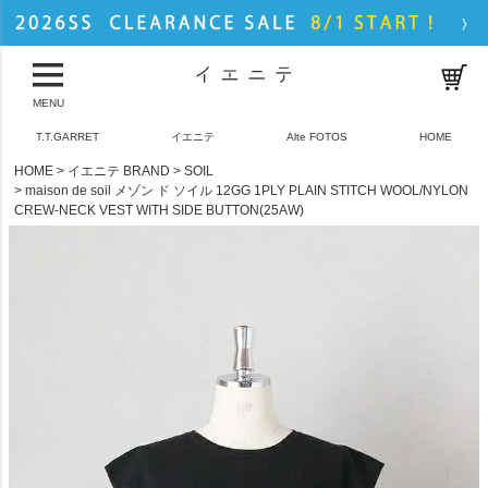
MENU
T.T.GARRET
イエニテ
Alte FOTOS
HOME
HOME
イエニテ BRAND
SOIL
maison de soil メゾン ド ソイル 12GG 1PLY PLAIN STITCH WOOL/NYLON
CREW-NECK VEST WITH SIDE BUTTON(25AW)