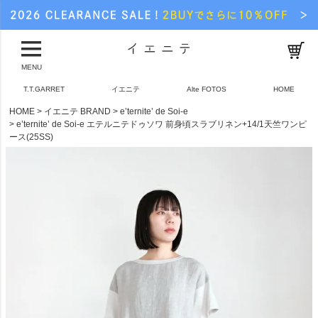
MENU
T.T.GARRET
イエニテ
Alte FOTOS
HOME
HOME
イエニテ BRAND
e’ternite’ de Soi-e
e’ternite’ de Soi-e エテルニテドゥソワ 前身頃スラブリネン+14/1天竺ワンピ
ース(25SS)