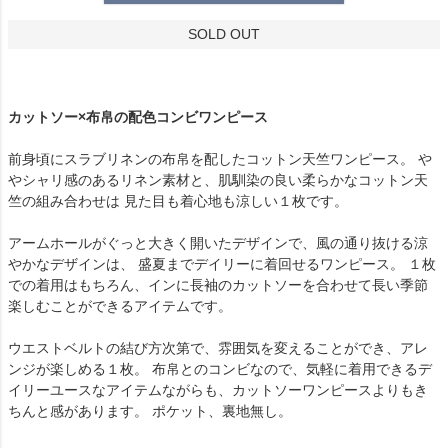
SOLD OUT
カットソー×布帛の配色コンビワンピース
前身頃にスラブリネンの布帛を配したコットン天竺ワンピース。 や
やシャリ感のあるリネン素材と、肌馴染の良い柔らかなコットン天
竺の組み合わせは 見た目も着心地も涼しい１枚です。
アームホールがぐっと大きく開いたデザインで、風の通り抜ける涼
やかなデザインは、 盛夏までデイリーに着回せるワンピース。 １枚
での着用はもちろん、インに長袖のカットソーを合わせて長い季節
楽しむことができるアイテムです。
ウエストベルトの結び方次第で、雰囲気を変えることができ、アレ
ンジが楽しめる１枚。 布帛とのコンビなので、気軽に着用できるデ
イリーユースなアイテムながらも、カットソーワンピースよりもき
ちんと感があります。 ポケット、裏地無し。