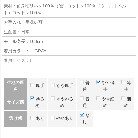
素材：前身頃リネン100％（他）コットン100％（ウエストベル
ト）コットン100％
お手入れ：手洗い可
生産国：日本
モデル身長：163cm
着用カラー：L. GRAY
着用サイズ：1
生地の厚
普
やや薄
薄
厚手
やや厚手
さ
通
手
手
ゆる
ややゆる
普
やや細
細
サイズ感
め
め
通
め
め
な
透け感
あり
ややあり
し