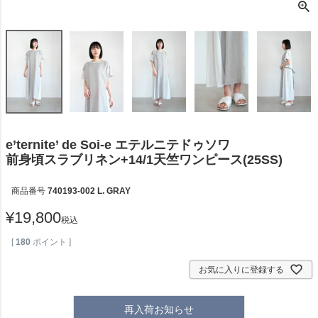
e’ternite’ de Soi-e エテルニテドゥソワ
前身頃スラブリネン+14/1天竺ワンピース(25SS)
商品番号
740193-002 L. GRAY
¥
19,800
税込
[
180
ポイント ]
お気に入りに登録する
再入荷お知らせ