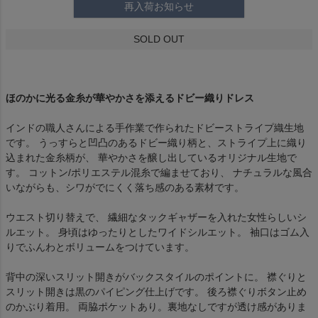
再入荷お知らせ
SOLD OUT
ほのかに光る金糸が華やかさを添えるドビー織りドレス
インドの職人さんによる手作業で作られたドビーストライプ織生地
です。 うっすらと凹凸のあるドビー織り柄と、ストライプ上に織り
込まれた金糸柄が、 華やかさを醸し出しているオリジナル生地で
す。 コットン/ポリエステル混糸で編ませており、 ナチュラルな風合
いながらも、シワがでにくく落ち感のある素材です。
ウエスト切り替えで、 繊細なタックギャザーを入れた女性らしいシ
ルエット。 身頃はゆったりとしたワイドシルエット。 袖口はゴム入
りでふんわとボリュームをつけています。
背中の深いスリット開きがバックスタイルのポイントに。 襟ぐりと
スリット開きは黒のパイピング仕上げです。 後ろ襟ぐりボタン止め
のかぶり着用。 両脇ポケットあり。裏地なしですが透け感がありま