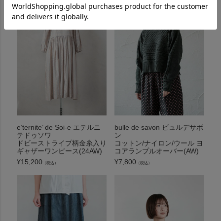
e’ternite’ de Soi-e エテルニ
bulle de savon ビュルデサボ
テドゥソワ
ン
ドビーストライプ柄金糸入り
コットン/ナイロン/ウール ヨ
ギャザーワンピース(24AW)
コアランプルオーバー(AW)
¥
15,200
¥
7,800
（税込）
（税込）