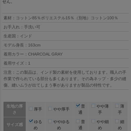
せん。
素材：コットン85％ポリエステル15％（別地）コットン100％
お手入れ：手洗い可
生産国：インド
モデル身長：163cm
着用カラー：CHARCOAL GRAY
着用サイズ：1
注意：この製品は、インド製の素材を使用しております。職人の手
作業で作られている部分も多くあります。その為ネップ・多少の縫
傷、縫いムラが出てしまう事がありますが製品の特性です。
生地の厚
普
やや薄
薄
厚手
やや厚手
さ
通
手
手
ゆる
ややゆる
普
やや細
細
サイズ感
め
め
通
め
め