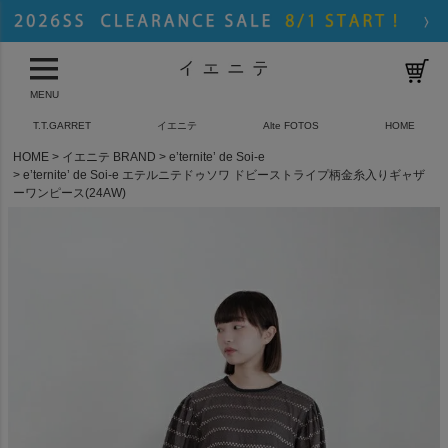
MENU
T.T.GARRET
イエニテ
Alte FOTOS
HOME
HOME
イエニテ BRAND
e’ternite’ de Soi-e
e’ternite’ de Soi-e エテルニテドゥソワ ドビーストライプ柄金糸入りギャザ
ーワンピース(24AW)