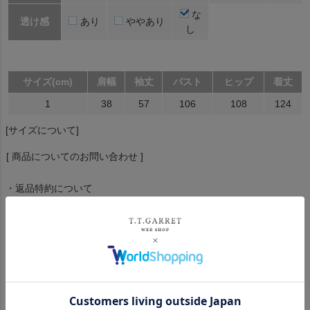
な
透け感
あり
ややあり
し
サイズ(cm)
肩幅
袖丈
バスト
ヒップ
着丈
1
38
57
106
108
124
[サイズについて]
[ 商品についてのお問い合わせ ]
・返品特約について
おすすめ商品