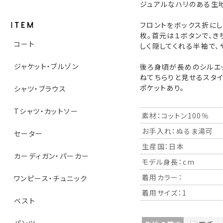
ジュアルなハリのある生
フロントをボックス折に
枚。首元は１ボタンで、き
コート
しく隠してくれる半袖で、
ジャケット・ブルゾン
後ろ身頃が長めのシルエッ
ねてちらりと見せるスタイ
ポケットあり。
シャツ・ブラウス
Tシャツ・カットソー
素材：コットン100％
お手入れ：ぬるま湯可
セーター
生産国：日本
カーディガン・パーカー
モデル身長：cm
着用カラー：
ワンピース・チュニック
着用サイズ：1
ベスト