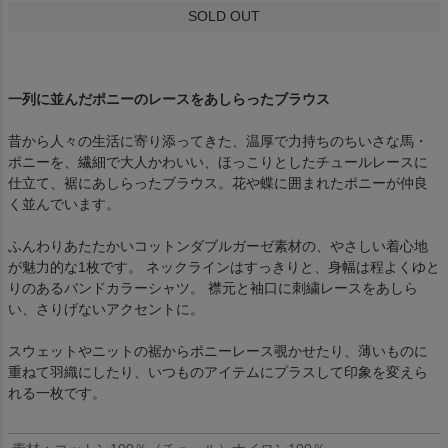
SOLD OUT
一列に並んだポニーのレースをあしらったブラウス
昔から人々の生活に寄り添ってきた、温厚で力持ちのちいさな馬・
ポニーを、繊細で大人かわいい、ほっこりとしたチュールレースに
仕立て、裾にあしらったブラウス。花や蝶に囲まれたポニーが仲良
く並んでいます。
ふんわりあたたかいコットンダブルガーゼ素材の、やさしい着心地
が魅力的な1枚です。 ネックラインはすっきりと、身幅は程よくゆと
りのあるバンドカラーシャツ。 襟元と袖口に刺繍レースをあしら
い、さりげないアクセントに。
スウェットやニットの裾からポニーレース覗かせたり、薄いものに
重ねて羽織にしたり、いつものアイテムにプラスして印象を変えら
れる一枚です。