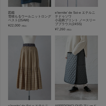
図鑑
e’ternite’ de Soi-e エテルニ
雪積もるウールニットロング
テドゥソワ
ベスト(25AW)
小花柄プリント ノースリー
ブブラウス(24SS)
¥
22,000
（税込）
¥
7,260
（税込）
e’ternite’ de Soi-e エテルニ
ASEEDONCLOUD アシード