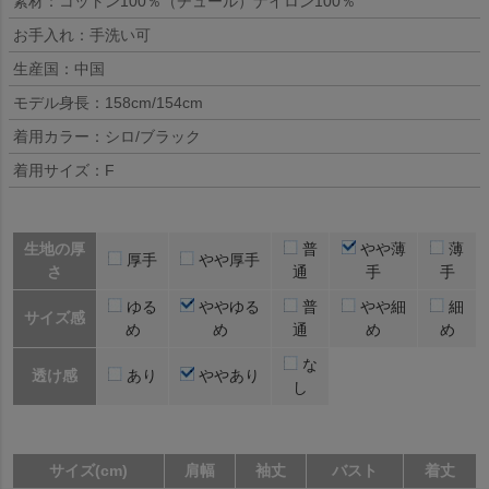
素材：コットン100％（チュール）ナイロン100％
お手入れ：手洗い可
生産国：中国
モデル身長：158cm/154cm
着用カラー：シロ/ブラック
着用サイズ：F
生地の厚
普
やや薄
薄
厚手
やや厚手
さ
通
手
手
ゆる
ややゆる
普
やや細
細
サイズ感
め
め
通
め
め
な
透け感
あり
ややあり
し
サイズ(cm)
肩幅
袖丈
バスト
着丈