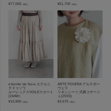
¥
77,000
¥
51,700
（税込）
（税込）
e’ternite’ de Soi-e エテルニ
ARTE POVERA アルテポー
テドゥソワ
ヴェラ
ルーレックスVOILEスカート
リネンシーツ 式典コサージ
(24AW）
ュ(25SS)
¥
10,800
¥
3,575
（税込）
（税込）