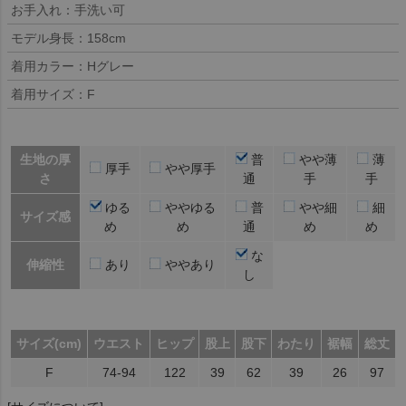
お手入れ：手洗い可
モデル身長：158cm
着用カラー：Hグレー
着用サイズ：F
生地の厚
普
やや薄
薄
厚手
やや厚手
さ
通
手
手
ゆる
ややゆる
普
やや細
細
サイズ感
め
め
通
め
め
な
伸縮性
あり
ややあり
し
サイズ(cm)
ウエスト
ヒップ
股上
股下
わたり
裾幅
総丈
F
74-94
122
39
62
39
26
97