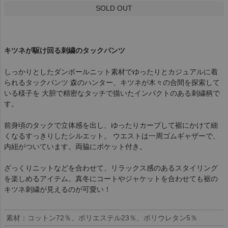
SOLD OUT
キツネが駆け回る刺繍のタックパンツ
しっかりとしたダンボールニット素材でゆったりとカジュアルに着
られるタックパンツ 森のハンター、キツネが木々の合間を探索して
いる様子を 大胆で精密なタッチで描いたインパクトのある刺繍柄で
す。
前身頃のタックで立体感を出し、ゆったりカーブして裾にかけて細
くなるすっきりしたシルエット。 ウエストは一周ゴムギャザーで、
内紐がついています。両脇にポケット付き。
ざっくりニットなどを合わせて、リラックス感のあるスタイリング
を楽しめるアイテム。真冬にコートやジャケットを合わせても裾の
キツネ刺繍が見えるのが可愛い！
素材：コットン72％、ポリエステル23％、ポリウレタン5％