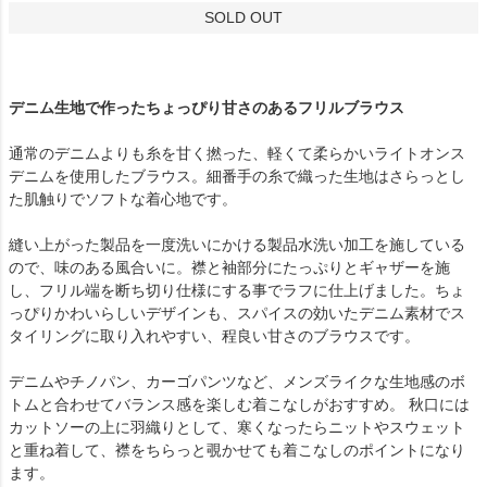
SOLD OUT
デニム生地で作ったちょっぴり甘さのあるフリルブラウス
通常のデニムよりも糸を甘く撚った、軽くて柔らかいライトオンス
デニムを使用したブラウス。細番手の糸で織った生地はさらっとし
た肌触りでソフトな着心地です。
縫い上がった製品を一度洗いにかける製品水洗い加工を施している
ので、味のある風合いに。襟と袖部分にたっぷりとギャザーを施
し、フリル端を断ち切り仕様にする事でラフに仕上げました。ちょ
っぴりかわいらしいデザインも、スパイスの効いたデニム素材でス
タイリングに取り入れやすい、程良い甘さのブラウスです。
デニムやチノパン、カーゴパンツなど、メンズライクな生地感のボ
トムと合わせてバランス感を楽しむ着こなしがおすすめ。 秋口には
カットソーの上に羽織りとして、寒くなったらニットやスウェット
と重ね着して、襟をちらっと覗かせても着こなしのポイントになり
ます。