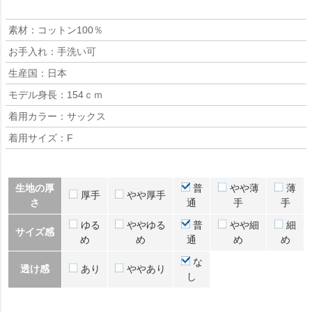
素材：コットン100％
お手入れ：手洗い可
生産国：日本
モデル身長：154ｃｍ
着用カラー：サックス
着用サイズ：F
生地の厚
普
やや薄
薄
厚手
やや厚手
さ
通
手
手
ゆる
ややゆる
普
やや細
細
サイズ感
め
め
通
め
め
な
透け感
あり
ややあり
し