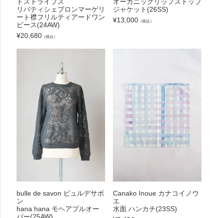
ドストライプス
オーガニックリップストップ
リバティシェブロンマーゲリ
ジャケット(26SS)
ート襟フリルティアードワン
¥
13,000
（税込）
ピース(24AW)
¥
20,680
（税込）
bulle de savon ビュルデサボ
Canako Inoue カナコイノウ
ン
エ
hana hana モヘアプルオー
水面 ハンカチ(23SS)
バー(25AW)