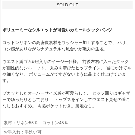
SOLD OUT
ボリューミーなシルエットが可愛いカミールタックパンツ
コットンリネンの高密度素材をワッシャー加工することで、 ハリ、
コシ感がありながらナチュラルな風合いが魅力の生地。
ウエスト総ゴム&紐入りのイージー仕様。 前後左右に入ったタック
が個性的なシルエット。 丸みを帯びたヒップライン、 裾にかけてや
や細くなり、 ボリュームがですぎないように品よく仕上げていま
す。
プカッとしたオーバーサイズ感が可愛らしく、 ヒップ回りはギャザ
ーでゆったりとしており、 トップスをインしてウエスト見せの着こ
なしもおすすめ。 両脇ポケット付き。裏地なし。
素材：リネン55％ コットン45％
お手入れ：手洗い可