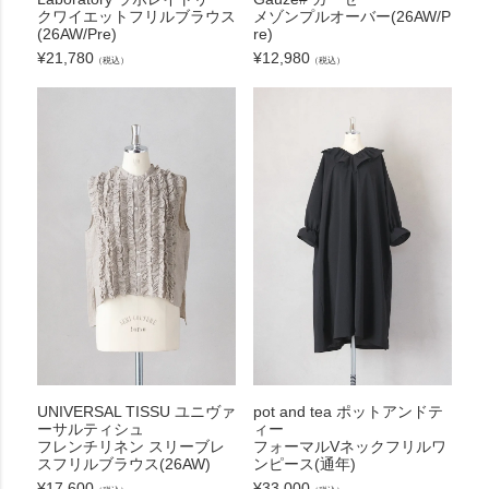
クワイエットフリルブラウス
メゾンプルオーバー(26AW/P
(26AW/Pre)
re)
¥
21,780
¥
12,980
（税込）
（税込）
UNIVERSAL TISSU ユニヴァ
pot and tea ポットアンドテ
ーサルティシュ
ィー
フレンチリネン スリーブレ
フォーマルVネックフリルワ
スフリルブラウス(26AW)
ンピース(通年)
¥
17,600
¥
33,000