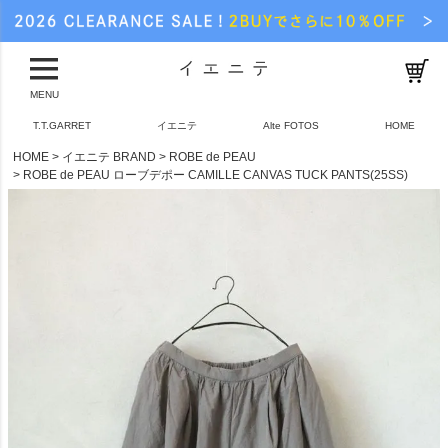
MENU
T.T.GARRET
イエニテ
Alte FOTOS
HOME
HOME
イエニテ BRAND
ROBE de PEAU
ROBE de PEAU ローブデポー CAMILLE CANVAS TUCK PANTS(25SS)