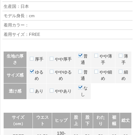
生産国：日本
モデル身長：cm
着用カラー：
着用サイズ：FREE
生地の厚
普
やや薄
薄
厚手
やや厚手
さ
通
手
手
ゆる
ややゆる
普
やや細
細
サイズ感
め
め
通
め
め
な
透け感
あり
ややあり
し
サイズ
ウエス
股
股
わた
裾
ヒップ
総丈
（cm）
ト
上
下
り
幅
130-