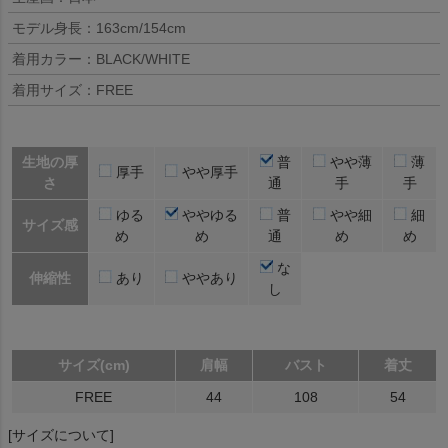
モデル身長：163cm/154cm
着用カラー：BLACK/WHITE
着用サイズ：FREE
生地の厚
普
やや薄
薄
厚手
やや厚手
さ
通
手
手
ゆる
ややゆる
普
やや細
細
サイズ感
め
め
通
め
め
な
伸縮性
あり
ややあり
し
サイズ(cm)
肩幅
バスト
着丈
FREE
44
108
54
[サイズについて]