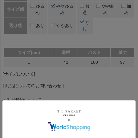
ゆる
ややゆる
普
やや細
細
サイズ感
め
め
通
め
め
な
透け感
あり
ややあり
し
サイズ(cm)
肩幅
バスト
着丈
1
41
100
97
[サイズについて]
[ 商品についてのお問い合わせ ]
・返品特約について
おすすめ商品