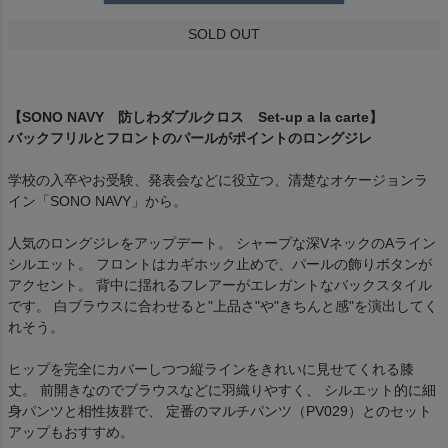
SOLD OUT
【SONO NAVY 防しわダブルクロス Set-up a la carte】
バックフリルとフロントのパールがポイントのロングジレ
学校の入卒やお受験、発表会などに役立つ、清楚なオケージョンラ
イン「SONO NAVY」から。
人気のロングジレをアップデート。 シャープな深VネックのAライン
シルエット。 フロントはカギホック止めで、パールの飾りボタンが
アクセント。 背中に揺れるフレアーがエレガントなバックスタイル
です。 白ブラウスに合わせると"上品さ"や"きちんと感"を演出してく
れそう。
ヒップを完全にカバーしつつ縦ラインをきれいに見せてくれる膝
丈。 前開きなのでブラウスなどに羽織りやすく、 シルエット的に細
身パンツと相性抜群で、 定番のマルチパンツ（PV029）とのセット
アップもおすすめ。