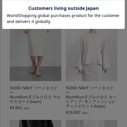
SONO NAVY ソーノネイビ
SONO NAVY ソーノネイビ
ー
ー
MumMumダブルクロス セッ
MumMumダブルクロス マル
トアップ- サンフィッシュレ
チスカート(basic)
ディジャケット(basic)
¥
9,801
（税込）
¥
19,602
（税込）