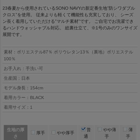
23春夏から使用されているSONO NAVYの新定番生地”防シワダブル
クロス”を使用。 従来よりも軽くて機能性も充実しており、 シーズ
ン長く着用していただける”マルチ素材”です。 ご自宅でお洗濯でき
るハンドウォッシャブル対応。 総裏仕立て、※1号のみのワンサイズ
展開です。
素材：ポリエステル87％ ポリウレタン13％（裏地）ポリエステル
100％
お手入れ：手洗い可
生産国：日本
モデル身長：154cm
着用カラー：BLACK
着用サイズ：1
生地の厚
普
やや薄
薄
厚手
やや厚手
さ
通
手
手