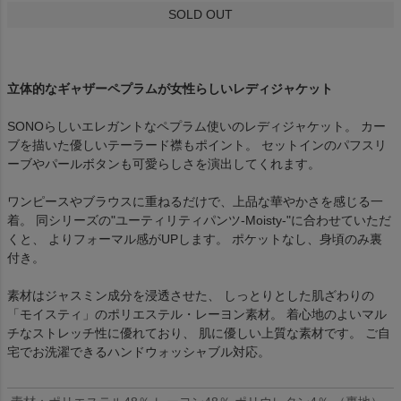
SOLD OUT
立体的なギャザーペプラムが女性らしいレディジャケット
SONOらしいエレガントなペプラム使いのレディジャケット。 カー
ブを描いた優しいテーラード襟もポイント。 セットインのパフスリ
ーブやパールボタンも可愛らしさを演出してくれます。
ワンピースやブラウスに重ねるだけで、上品な華やかさを感じる一
着。 同シリーズの"ユーティリティパンツ-Moisty-"に合わせていただ
くと、 よりフォーマル感がUPします。 ポケットなし、身頃のみ裏
付き。
素材はジャスミン成分を浸透させた、 しっとりとした肌ざわりの
「モイスティ」のポリエステル・レーヨン素材。 着心地のよいマル
チなストレッチ性に優れており、 肌に優しい上質な素材です。 ご自
宅でお洗濯できるハンドウォッシャブル対応。