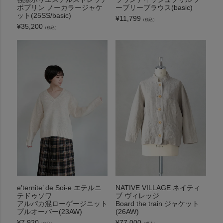
ポプリン ノーカラージャケ
ーブリーブラウス(basic)
ット(25SS/basic)
¥
11,799
（税込）
¥
35,200
（税込）
e’ternite’ de Soi-e エテルニ
NATIVE VILLAGE ネイティ
テドゥソワ
ブ ヴィレッジ
アルパカ混ローゲージニット
Board the train ジャケット
プルオーバー(23AW)
(26AW)
¥
7,920
¥
77,000