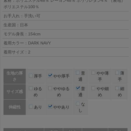
素材：ポリエステル48％ レーヨン48％ ポリウレタン4％ （裏地）
ポリエステル100％
お手入れ：手洗い可
生産国：日本
モデル身長：154cm
着用カラー：DARK NAVY
着用サイズ：2
生地の厚
普
やや薄
薄
厚手
やや厚手
さ
通
手
手
ゆる
ややゆる
普
やや細
細
サイズ感
め
め
通
め
め
な
伸縮性
あり
ややあり
し