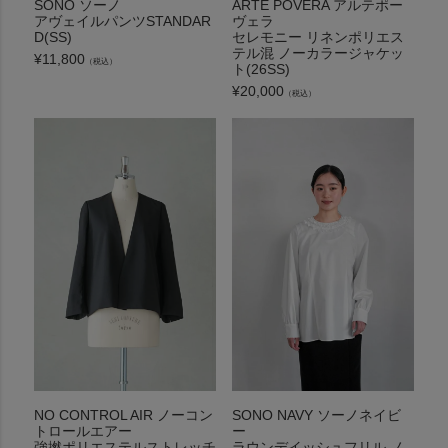
SONO ソーノ
ARTE POVERA アルテポー
アヴェイルパンツSTANDAR
ヴェラ
D(SS)
セレモニー リネンポリエス
テル混 ノーカラージャケッ
¥
11,800
（税込）
ト(26SS)
¥
20,000
（税込）
NO CONTROL AIR ノーコン
SONO NAVY ソーノネイビ
トロールエアー
ー
強撚ポリエステルストレッチ
ラウンデイッシュフリル ノ