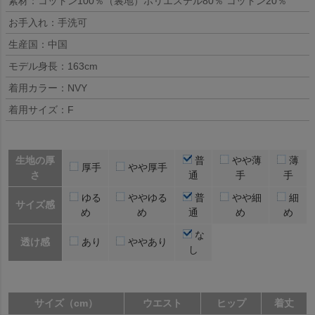
素材：コットン100％（裏地）ポリエステル80％ コットン20％
お手入れ：手洗可
生産国：中国
モデル身長：163cm
着用カラー：NVY
着用サイズ：F
生地の厚
普
やや薄
薄
厚手
やや厚手
さ
通
手
手
ゆる
ややゆる
普
やや細
細
サイズ感
め
め
通
め
め
な
透け感
あり
ややあり
し
サイズ（cm）
ウエスト
ヒップ
着丈