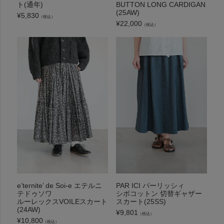
ト(通年)
BUTTON LONG CARDIGAN
(25AW)
¥
5,830
（税込）
¥
22,000
（税込）
e’ternite’ de Soi-e エテルニ
PAR ICI パーリッシィ
テドゥソワ
シボコットン 切替ギャザー
ルーレックスVOILEスカート
スカート(25SS)
(24AW)
¥
9,801
（税込）
¥
10,800
（税込）